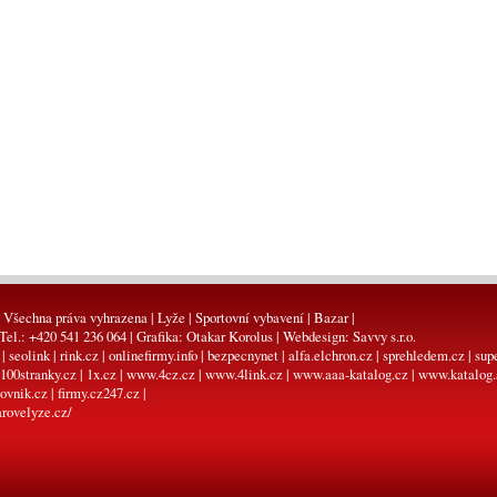
 Všechna práva vyhrazena | Lyže | Sportovní vybavení | Bazar |
 Tel.: +420 541 236 064 | Grafika:
Otakar Korolus
| Webdesign:
Savvy s.r.o.
|
seolink
|
rink.cz
|
onlinefirmy.info
|
bezpecnynet
|
alfa.elchron.cz
|
sprehledem.cz
|
sup
100stranky.cz
|
1x.cz
|
www.4cz.cz
|
www.4link.cz
|
www.aaa-katalog.cz
|
www.katalog.
ovnik.cz
|
firmy.cz247.cz
|
rovelyze.cz/