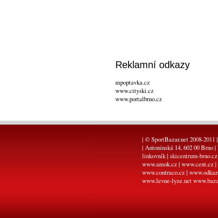
Reklamní odkazy
mpoptavka.cz
www.cityski.cz
www.portalbrno.cz
| © SportBazar.net 2008-2011 |
| Antonínská 14, 602 00 Brno |
linkovník
|
skicentrum-brno.cz
www.amok.cz
|
www.cent.cz
|
www.contraco.cz
|
www.odkaz
www.levne-lyze.net
www.baza