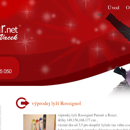
Úvod
O
výprodej lyží Rossignol
výprodej lyží Rossignol Pursuit a React.
délky 149,156,168,177 cm ,
vázání din od 3,5 pro dospělé lyžaře (na váhu cca
lyže jsou použité, povrch i skluznice mohou být 