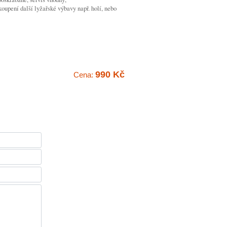
oupení další lyžařské výbavy např. holí, nebo
990 Kč
Cena: