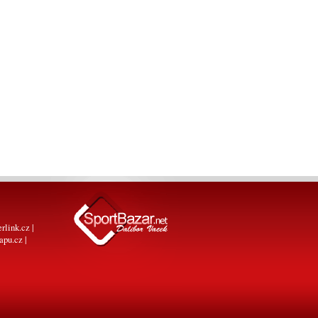
erlink.cz
|
apu.cz
|