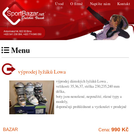
Úvod
O firmě
Napište nám
Kontakt
Menu
výprodej lyžáků Lowa
výprodej dámských lyžáků Lowa ,
velikosti 35,36,37, stélka 230,235,240 mm
délka,
boty jsou nenošené, nepoužité, různé typy a
modely,
doporučuji prohlédnout a vyzkoušet v prodejně
990 Kč
BAZAR
Cena: