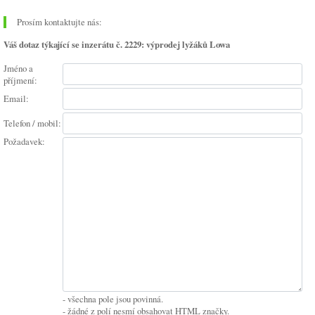
Prosím kontaktujte nás:
Váš dotaz týkající se inzerátu č. 2229: výprodej lyžáků Lowa
Jméno a
příjmení:
Email:
Telefon / mobil:
Požadavek:
- všechna pole jsou povinná.
- žádné z polí nesmí obsahovat HTML značky.