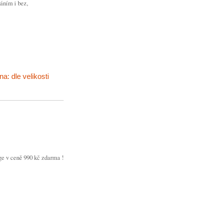
záním i bez,
a: dle velikosti
ge v ceně 990 kč zdarma !