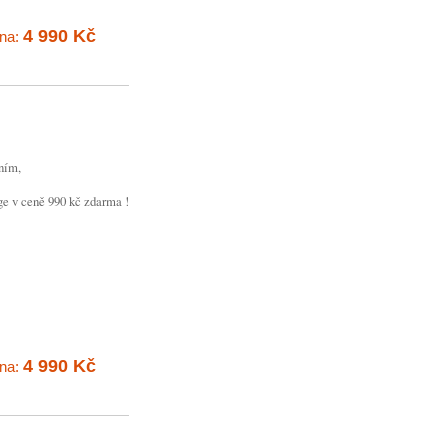
4 990 Kč
na:
ním,
ge v ceně 990 kč zdarma !
4 990 Kč
na: