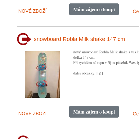
Mám zájem o koupi
NOVÉ ZBOŽÍ
Ce
snowboard Robla Milk shake 147 cm
nový snowboard Robla Milk shake s vázá
délka 147 cm,
Při rychlém nákupu v říjnu páteřák Westi
další obrázky:
[ 2 ]
Mám zájem o koupi
NOVÉ ZBOŽÍ
Ce