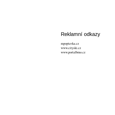
Reklamní odkazy
mpoptavka.cz
www.cityski.cz
www.portalbrno.cz