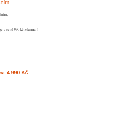
áním
áním,
ge v ceně 990 kč zdarma !
4 990 Kč
na: