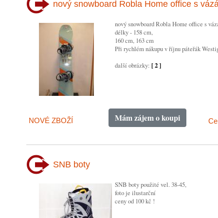
nový snowboard Robla Home office s váz
nový snowboard Robla Home office s váz
délky - 158 cm,
160 cm, 163 cm
Při rychlém nákupu v říjnu páteřák Westi
další obrázky:
[ 2 ]
Mám zájem o koupi
NOVÉ ZBOŽÍ
Ce
SNB boty
SNB boty použité vel. 38-45,
foto je ilustarční
ceny od 100 kč !