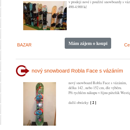
v prodeji nové i použité snowboardy s vá
490-4.900 kč
Mám zájem o koupi
BAZAR
Cen
nový snowboard Robla Face s vázáním
nový snowboard Robla Face s vázáním,
délka 142 , nebo 152 cm, dle výběru.
Při rychlém nákupu v říjnu páteřák Westi
další obrázky:
[ 2 ]