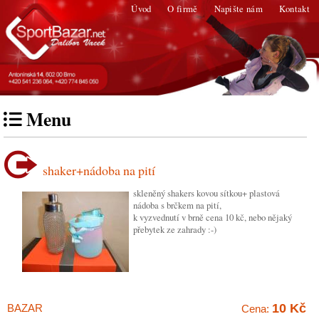
Úvod
O firmě
Napište nám
Kontakt
Menu
shaker+nádoba na pití
skleněný shakers kovou sítkou+ plastová
nádoba s brčkem na pití,
k vyzvednutí v brně cena 10 kč, nebo nějaký
přebytek ze zahrady :-)
10 Kč
BAZAR
Cena: