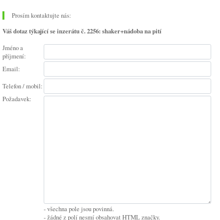
Prosím kontaktujte nás:
Váš dotaz týkající se inzerátu č. 2256: shaker+nádoba na pití
Jméno a
příjmení:
Email:
Telefon / mobil:
Požadavek:
- všechna pole jsou povinná.
- žádné z polí nesmí obsahovat HTML značky.