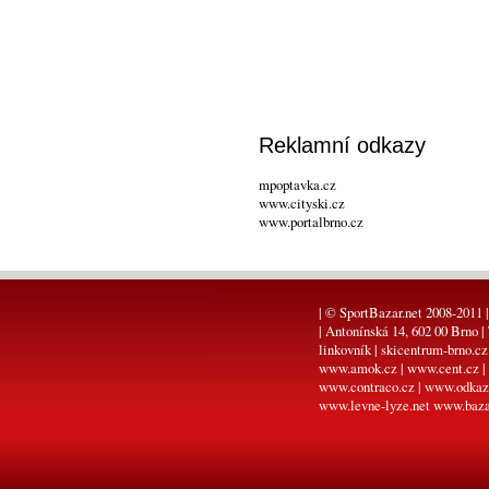
Reklamní odkazy
mpoptavka.cz
www.cityski.cz
www.portalbrno.cz
| © SportBazar.net 2008-2011 |
| Antonínská 14, 602 00 Brno |
linkovník
|
skicentrum-brno.cz
www.amok.cz
|
www.cent.cz
|
www.contraco.cz
|
www.odkaz
www.levne-lyze.net
www.baza