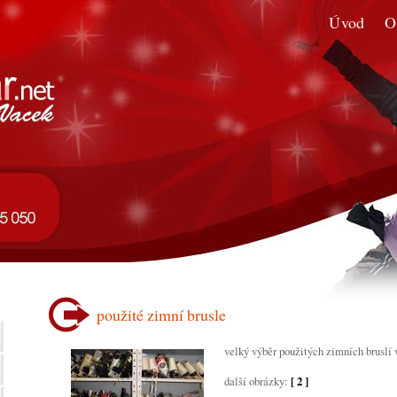
Úvod
O
použité zimní brusle
velký výběr použitých zimních bruslí 
další obrázky:
[ 2 ]