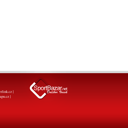
erlink.cz
|
apu.cz
|