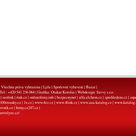
 Všechna práva vyhrazena | Lyže | Sportovní vybavení | Bazar |
 Tel.: +420 541 236 064 | Grafika:
Otakar Korolus
| Webdesign:
Savvy s.r.o.
|
seolink
|
rink.cz
|
onlinefirmy.info
|
bezpecnynet
|
alfa.elchron.cz
|
sprehledem.cz
|
sup
100stranky.cz
|
1x.cz
|
www.4cz.cz
|
www.4link.cz
|
www.aaa-katalog.cz
|
www.katalog.
ovnik.cz
|
firmy.cz247.cz
|
rovelyze.cz/