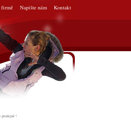
 firmě
Napište nám
Kontakt
v prodejně !