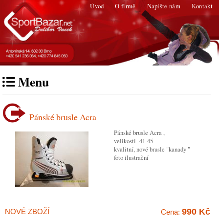
Úvod
O firmě
Napište nám
Kontakt
Menu
Pánské brusle Acra
Pánské brusle Acra ,
velikosti -41-45-
kvalitní, nové brusle "kanady "
foto ilustrační
990 Kč
NOVÉ ZBOŽÍ
Cena: