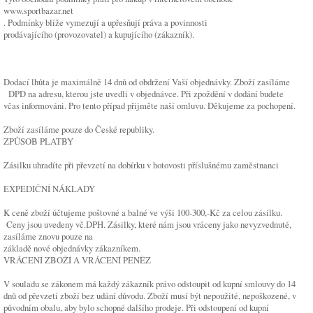
www.sportbazar.net
. Podmínky blíže vymezují a upřesňují práva a povinnosti
prodávajícího (provozovatel) a kupujícího (zákazník).
Dodací lhůta je maximálně 14 dnů od obdržení Vaší objednávky. Zboží zasíláme
DPD na adresu, kterou jste uvedli v objednávce. Při zpoždění v dodání budete
včas informováni. Pro tento případ přijměte naší omluvu. Děkujeme za pochopení.
Zboží zasíláme pouze do České republiky.
ZPŮSOB PLATBY
Zásilku uhradíte při převzetí na dobírku v hotovosti příslušnému zaměstnanci
EXPEDIČNÍ NÁKLADY
K ceně zboží účtujeme poštovné a balné ve výši 100-300,-Kč za celou zásilku.
Ceny jsou uvedeny vč.DPH. Zásilky, které nám jsou vráceny jako nevyzvednuté,
zasíláme znovu pouze na
základě nové objednávky zákazníkem.
VRÁCENÍ ZBOŽÍ A VRÁCENÍ PENĚZ
V souladu se zákonem má každý zákazník právo odstoupit od kupní smlouvy do 14
dnů od převzetí zboží bez udání důvodu. Zboží musí být nepoužité, nepoškozené, v
původním obalu, aby bylo schopné dalšího prodeje. Při odstoupení od kupní