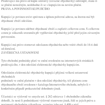
Prodávající má právo od kupní smlouvy (závazné objednávky) odstoupit, stane-li
se plnění nemožným, nedohodne-li se s kupujícím na novém plnění.
PRÁVA A POVINNOSTI KUPUJÍCÍHO
Kupující je povinen uvést správnou a úplnou poštovní adresu, na kterou má být
objednané zboží odesláno.
Kupující je povinen odebrat objednané zboží a zaplatit celkovou cenu. S celkovou
cenou je zákazník srozuměn při vyplňování objednávky ještě před jejím závazným
potvrzením.
Kupující má právo stornovat odeslanou objednávku nebo vrátit zboží do 14-ti dnů
od doručení.
ZÁVĚREČNÁ USTANOVENÍ
Tyto obchodní podmínky platí ve znění uvedeném na internetových stránkách
prodávajícího, v den odeslání elektronické objednávky kupujícím.
Odesláním elektronické objednávky kupující přijímá veškerá ustanovení
obchodních
podmínek ve znění platném v den odeslání objednávky, též platnou cenu
objednaného zboží uvedenou v katalogu Internetového obchodu, nebylo-li v
konkrétním případě prokazatelně dohodnuto jinak.
Účastníci se výslovně ve smyslu ust. § 262 odstavce 1 obchodního zákoníku
dohodli, že není-li podmínkami výslovně stanoveno jinak, řídí se jejich práva a
povinnosti obchodním zákoníkem, zejména jeho ust. § 409 a násl.