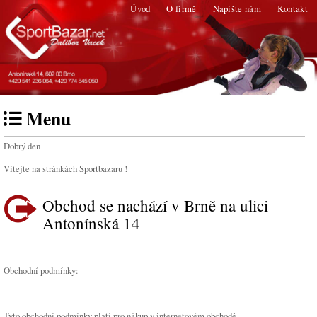
Úvod
O firmě
Napište nám
Kontakt
Menu
Dobrý den
Vítejte na stránkách Sportbazaru !
Obchod se nachází v Brně na ulici
Antonínská 14
Obchodní podmínky:
Tyto obchodní podmínky platí pro nákup v internetovém obchodě