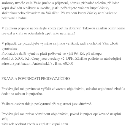
smlouvy uveďte celé Vaše jméno a příjmení, adresu, případně telefon, přiložte
kopii dokladu o nákupu a uveďte, jestli požadujete vrácení kupní částky
složenkou nebo převodem na Váš účet. Při vrácení kupní částky není vráceno
poštovné a balné.
V žádném případě neposílejte zboží zpět na dobírku! Takovou zásilku odmítneme
převzít a vrátí se odesílateli zpět jako nepřijatá!
V případě, že požadujete výměnu za jinou velikost, rádi a ochotně Vám zboží
vyměníme.
Pro každou další výměnu platí poštovné ve výši 99,-Kč, při nákupu
zboží do 5.000,-Kč. Ceny jsou uvedeny vč. DPH. Zásilku pošlete na následující
adresu:Sport bazar , Antonínská 7 , Brno 602 00
PRÁVA A POVINNOSTI PRODÁVAJÍCÍHO
Prodávající má povinnost vyřídit závaznou objednávku, odeslat objednané zboží a
dodat na adresu kupujícího.
Veškeré osobní údaje poskytnuté při registraci jsou důvěrné.
Prodávající má právo odmítnout objednávku, pokud kupující opakovaně nesplní
svůj
závazek odebrat zboží a zaplatit kupní cenu.