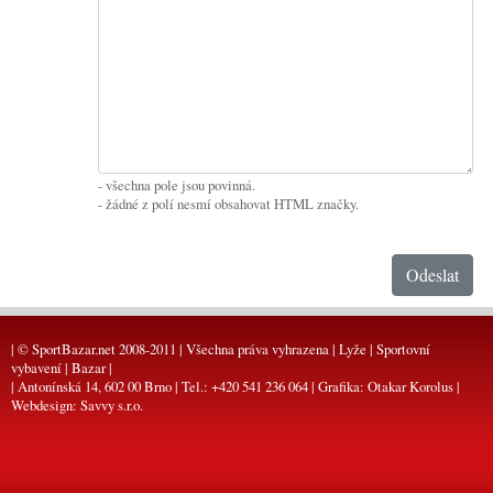
- všechna pole jsou povinná.
- žádné z polí nesmí obsahovat HTML značky.
| © SportBazar.net 2008-2011 | Všechna práva vyhrazena | Lyže | Sportovní
vybavení | Bazar |
| Antonínská 14, 602 00 Brno | Tel.: +420 541 236 064 | Grafika:
Otakar Korolus
|
Webdesign:
Savvy s.r.o.