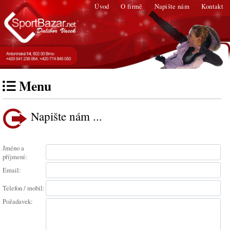
Úvod
O firmě
Napište nám
Kontakt
Menu
Napište nám ...
Jméno a
příjmení:
Email:
Telefon / mobil:
Požadavek: