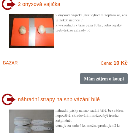
2 onyxová vajíčka
2 onyxová vajíčka, než vyhodím zeptám se, zda
je někdo nechce ?
k vyzvednutí v brně cena 10 kč, nebo nějaký
přebytek ze zahrady :-)
10 Kč
BAZAR
Cena:
Mám zájem o koupi
náhradní strapy na snb vázání bílé
náhradní pásky na snb vázání bílé, bez ráčen,
nepoužité, skladováním můžou být trochu
zašpiněné,
cena je za sadu 4 ks, možno prodat jen 2 ks