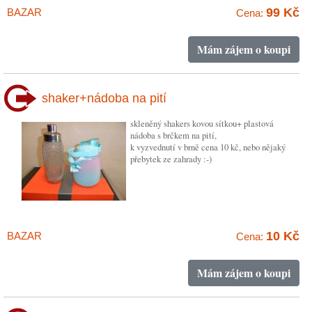
99 Kč
BAZAR
Cena:
Mám zájem o koupi
shaker+nádoba na pití
skleněný shakers kovou sítkou+ plastová
nádoba s brčkem na pití,
k vyzvednutí v brně cena 10 kč, nebo nějaký
přebytek ze zahrady :-)
10 Kč
BAZAR
Cena:
Mám zájem o koupi