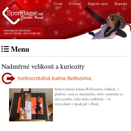
Úvod
O firmě
Napište nám
Kontakt
Menu
Nadměrné velikosti a kuriozity
horkovzdušná kulma Bellissima,
horkovzdušná kulma Bellissima, funkční, 1
použitá, cena je minimální, nebo vyměním za
něco jiného, čeho máte nadbytek :-) k
vyzvednutí v prodejně v Brně,