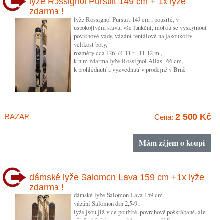
lyže Rossignol Pursuit 149 cm + 1x lyže
zdarma !
lyže Rossignol Pursuit 149 cm , použité, v
uspokojivém stavu, vše funkční, mohou se vyskytnout
povrchové vady, vázání rentálové na jakoukoliv
velikost boty,
rozměry cca 126-74-11 r= 11-12 m ,
k nim zdarma lyže Rossignol Alias 166 cm,
k prohlédnutí a vyzvednutí v prodejně v Brně
2 500 Kč
BAZAR
Cena:
Mám zájem o koupi
dámské lyže Salomon Lava 159 cm +1x lyže
zdarma !
dámské lyže Salomon Lava 159 cm ,
vázání Salomon din 2,5-9 ,
lyže jsou již více použité, povrchově poškrábané, ale