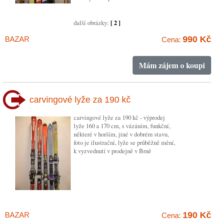
další obrázky:
[ 2 ]
990 Kč
BAZAR
Cena:
Mám zájem o koupi
carvingové lyže za 190 kč
carvingové lyže za 190 kč - výprodej
lyže 160 a 170 cm, s vázáním, funkční,
některé v horším, jiné v dobrém stavu,
foto je ilustrační, lyže se průběžně mění,
k vyzvednutí v prodejně v Brně
190 Kč
BAZAR
Cena: