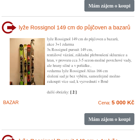
Mám zájem o koupi
lyže Rossignol 149 cm do půjčoven a bazarů
lyže Rossignol 149 cm do půjčoven a bazarů,
akce 3+1 zdarma
3x Rossignol pursuit 149 cm,
rentálové vázání, základní přebroušení skluznice a
hran, v provozu cca 3-5 sezon-možné povrchové vady,
ale hrany silné a v pořádku ,
+zdarma lyže Rossignol Alias 166 cm
složení sad je bez výběru, samozřejmě možno
zakoupit více sad, k vyzvednutí v Brně
další obrázky:
[ 2 ]
5 000 Kč
BAZAR
Cena:
Mám zájem o koupi