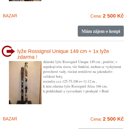
2 500 Kč
BAZAR
Cena:
Mám zájem o koupi
lyže Rossignol Unique 149 cm + 1x lyže
zdarma !
dámské lyže Rossignol Unique 149 cm , použité, v
uspokojivém stavu, vše funkční, mohou se vyskytnout
povrchové vady, vázání rentálové na jakoukoliv
velikost boty,
rozměry cca 125-75-106 r= 11-12 m ,
k nim zdarma lyže Rossignol Alias 166 cm,
k prohlédnutí a vyzvednutí v prodejně v Brně
2 500 Kč
BAZAR
Cena: