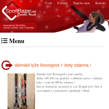
Úvod
O firmě
Napište nám
Kontakt
Menu
dámské lyže Rossignol + boty zdarma !
dámské lyže Rossignol a jiné značky,
délky 140-160 cm, použité, v dobrém stavu + vybrané
boty v ceně do 990 kč zdarma !
foto je ilustrační, na místě je cca 20 párů lyží i bot, k
vyzvednutí a vyzkoušení v prodejně v Brně