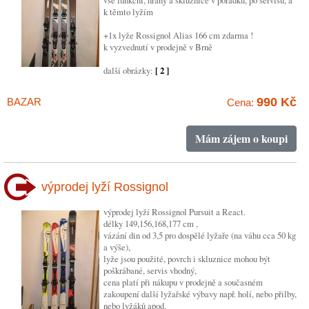
vše funkční, hrany a skluznice v pořádku, po servisu, a
k těmto lyžím
+1x lyže Rossignol Alias 166 cm zdarma !
k vyzvednutí v prodejně v Brně
další obrázky:
[ 2 ]
990 Kč
BAZAR
Cena:
Mám zájem o koupi
výprodej lyží Rossignol
výprodej lyží Rossignol Pursuit a React.
délky 149,156,168,177 cm ,
vázání din od 3,5 pro dospělé lyžaře (na váhu cca 50 kg
a výše),
lyže jsou použité, povrch i skluznice mohou být
poškrábané, servis vhodný,
cena platí při nákupu v prodejně a současném
zakoupení další lyžařské výbavy např. holí, nebo přilby,
nebo lyžáků apod.