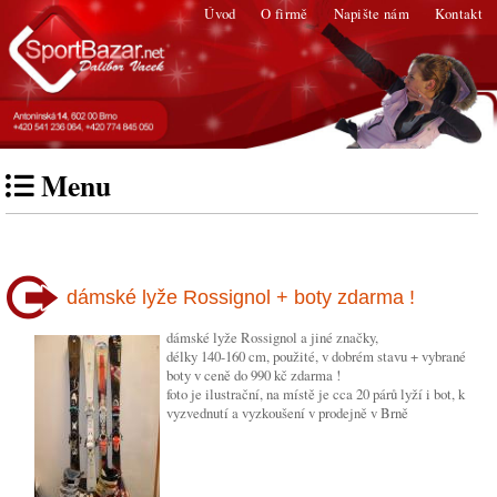
Úvod
O firmě
Napište nám
Kontakt
Menu
dámské lyže Rossignol + boty zdarma !
dámské lyže Rossignol a jiné značky,
délky 140-160 cm, použité, v dobrém stavu + vybrané
boty v ceně do 990 kč zdarma !
foto je ilustrační, na místě je cca 20 párů lyží i bot, k
vyzvednutí a vyzkoušení v prodejně v Brně