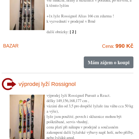
vše funkční, hrany a skluznice v pořádku, po servisu, a
k těmto lyžím
+1x lyže Rossignol Alias 166 cm zdarma !
k vyzvednutí v prodejně v Brně
další obrázky:
[ 2 ]
990 Kč
BAZAR
Cena:
Mám zájem o koupi
výprodej lyží Rossignol
výprodej lyží Rossignol Pursuit a React.
délky 149,156,168,177 cm ,
vázání din od 3,5 pro dospělé lyžaře (na váhu cca 50 kg
a výše),
lyže jsou použité, povrch i skluznice mohou být
poškrábané, servis vhodný,
cena platí při nákupu v prodejně a současném
zakoupení další lyžařské výbavy např. holí, nebo přilby,
nebo lyžáků apod.