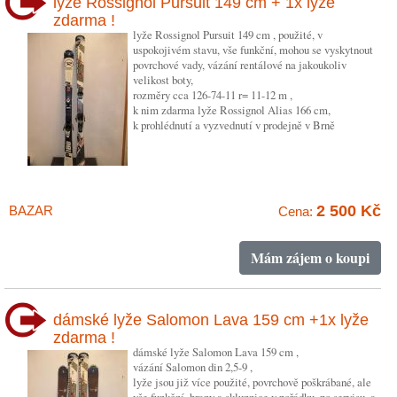
lyže Rossignol Pursuit 149 cm + 1x lyže
zdarma !
lyže Rossignol Pursuit 149 cm , použité, v
uspokojivém stavu, vše funkční, mohou se vyskytnout
povrchové vady, vázání rentálové na jakoukoliv
velikost boty,
rozměry cca 126-74-11 r= 11-12 m ,
k nim zdarma lyže Rossignol Alias 166 cm,
k prohlédnutí a vyzvednutí v prodejně v Brně
2 500 Kč
BAZAR
Cena:
Mám zájem o koupi
dámské lyže Salomon Lava 159 cm +1x lyže
zdarma !
dámské lyže Salomon Lava 159 cm ,
vázání Salomon din 2,5-9 ,
lyže jsou již více použité, povrchově poškrábané, ale