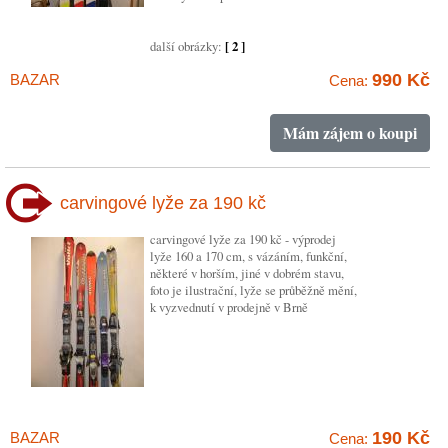
další obrázky:
[ 2 ]
990 Kč
BAZAR
Cena:
Mám zájem o koupi
carvingové lyže za 190 kč
carvingové lyže za 190 kč - výprodej
lyže 160 a 170 cm, s vázáním, funkční,
některé v horším, jiné v dobrém stavu,
foto je ilustrační, lyže se průběžně mění,
k vyzvednutí v prodejně v Brně
190 Kč
BAZAR
Cena: