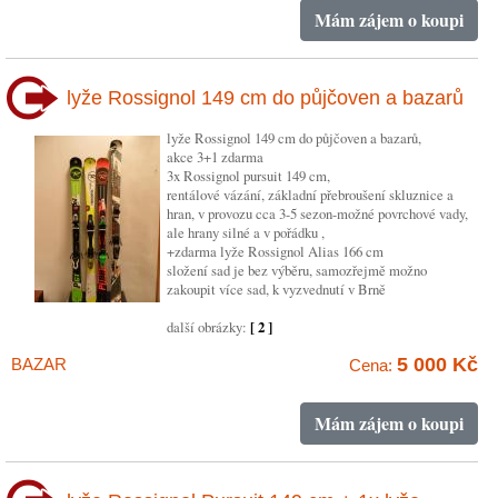
Mám zájem o koupi
lyže Rossignol 149 cm do půjčoven a bazarů
lyže Rossignol 149 cm do půjčoven a bazarů,
akce 3+1 zdarma
3x Rossignol pursuit 149 cm,
rentálové vázání, základní přebroušení skluznice a
hran, v provozu cca 3-5 sezon-možné povrchové vady,
ale hrany silné a v pořádku ,
+zdarma lyže Rossignol Alias 166 cm
složení sad je bez výběru, samozřejmě možno
zakoupit více sad, k vyzvednutí v Brně
další obrázky:
[ 2 ]
5 000 Kč
BAZAR
Cena:
Mám zájem o koupi