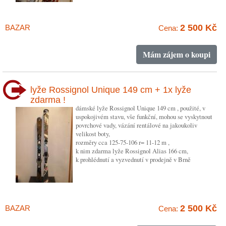
2 500 Kč
BAZAR
Cena:
Mám zájem o koupi
lyže Rossignol Unique 149 cm + 1x lyže
zdarma !
dámské lyže Rossignol Unique 149 cm , použité, v
uspokojivém stavu, vše funkční, mohou se vyskytnout
povrchové vady, vázání rentálové na jakoukoliv
velikost boty,
rozměry cca 125-75-106 r= 11-12 m ,
k nim zdarma lyže Rossignol Alias 166 cm,
k prohlédnutí a vyzvednutí v prodejně v Brně
2 500 Kč
BAZAR
Cena: