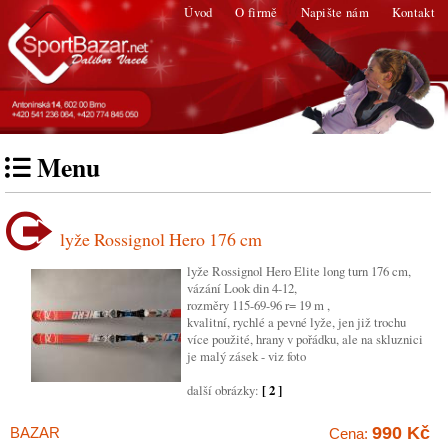
Úvod
O firmě
Napište nám
Kontakt
Menu
lyže Rossignol Hero 176 cm
lyže Rossignol Hero Elite long turn 176 cm,
vázání Look din 4-12,
rozměry 115-69-96 r= 19 m ,
kvalitní, rychlé a pevné lyže, jen již trochu
více použité, hrany v pořádku, ale na skluznici
je malý zásek - viz foto
další obrázky:
[ 2 ]
990 Kč
BAZAR
Cena: