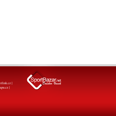
erlink.cz
|
apu.cz
|