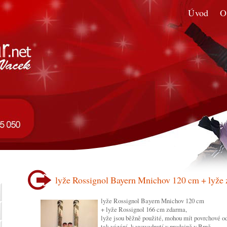
Úvod
O
lyže Rossignol Bayern Mnichov 120 cm + lyže
lyže Rossignol Bayern Mnichov 120 cm
+ lyže Rossignol 166 cm zdarma,
lyže jsou běžně použité, mohou mít povrchové odř
tak vázání, k vyzvednutí v prodejně v Brně