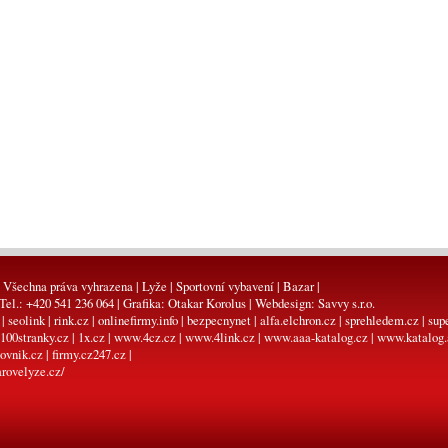
 Všechna práva vyhrazena | Lyže | Sportovní vybavení | Bazar |
 Tel.: +420 541 236 064 | Grafika:
Otakar Korolus
| Webdesign:
Savvy s.r.o.
|
seolink
|
rink.cz
|
onlinefirmy.info
|
bezpecnynet
|
alfa.elchron.cz
|
sprehledem.cz
|
sup
100stranky.cz
|
1x.cz
|
www.4cz.cz
|
www.4link.cz
|
www.aaa-katalog.cz
|
www.katalog.
ovnik.cz
|
firmy.cz247.cz
|
rovelyze.cz/