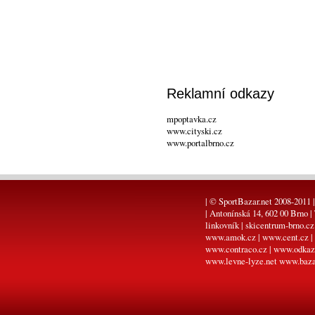
Reklamní odkazy
mpoptavka.cz
www.cityski.cz
www.portalbrno.cz
| © SportBazar.net 2008-2011 |
| Antonínská 14, 602 00 Brno |
linkovník
|
skicentrum-brno.cz
www.amok.cz
|
www.cent.cz
|
www.contraco.cz
|
www.odkaz
www.levne-lyze.net
www.baza