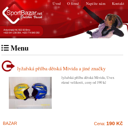
Úvod
O firmě
Napište nám
Kontakt
Menu
lyžařská přilba dětská Mivida a jiné značky
lyžařská přilba dětská Mivida, Uvex
různé velikosti, ceny od 190 kč
190 Kč
BAZAR
Cena: