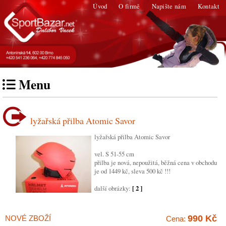
Úvod
O firmě
Napište nám
Kontakt
Menu
lyžařská přilba Atomic Savor
lyžařská přilba Atomic Savor
vel. S 51-55 cm
přilba je nová, nepoužitá, běžná cena v obchodu
je od 1449 kč, sleva 500 kč !!!
další obrázky:
[ 2 ]
990 Kč
NOVÉ ZBOŽÍ
Cena: