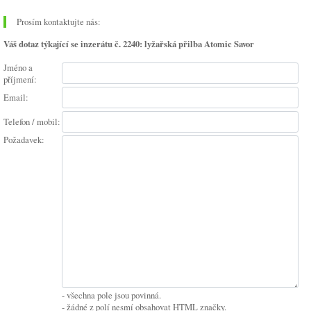
Prosím kontaktujte nás:
Váš dotaz týkající se inzerátu č. 2240: lyžařská přilba Atomic Savor
Jméno a
příjmení:
Email:
Telefon / mobil:
Požadavek:
- všechna pole jsou povinná.
- žádné z polí nesmí obsahovat HTML značky.