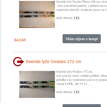
freeride lyže Fischer Watea 184 cm, vázá
, lyže jsou běžně použité, v dobrém stavu
sandwich sidewall, woodcore, pozor- na 1 
další obrázky:
[ 2 ]
Mám zájem o koupi
BAZAR
freeride lyže Oxskies 172 cm
freeride lyže Oxskies 172 cm,
lyže jsou již starší a hodně ježděné, skluz
pořádku a na vyzkoušení jsou za ty peníz
vázání LOOk , din 3,5-12 ,
další obrázky:
[ 2 ]