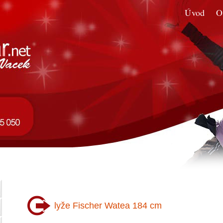
Úvod
O
lyže Fischer Watea 184 cm