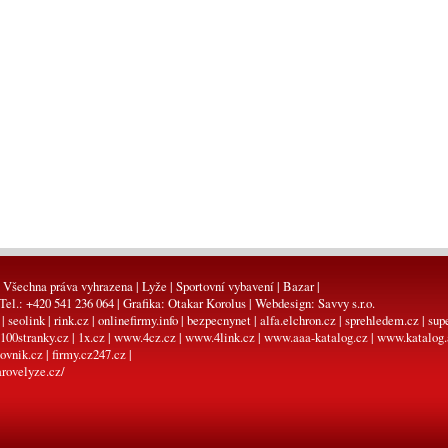
 Všechna práva vyhrazena | Lyže | Sportovní vybavení | Bazar |
 Tel.: +420 541 236 064 | Grafika:
Otakar Korolus
| Webdesign:
Savvy s.r.o.
|
seolink
|
rink.cz
|
onlinefirmy.info
|
bezpecnynet
|
alfa.elchron.cz
|
sprehledem.cz
|
sup
100stranky.cz
|
1x.cz
|
www.4cz.cz
|
www.4link.cz
|
www.aaa-katalog.cz
|
www.katalog.
ovnik.cz
|
firmy.cz247.cz
|
rovelyze.cz/