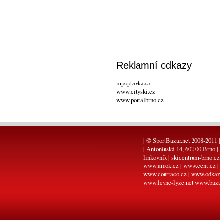
Reklamní odkazy
mpoptavka.cz
www.cityski.cz
www.portalbrno.cz
| © SportBazar.net 2008-2011 |
| Antonínská 14, 602 00 Brno |
linkovník
|
skicentrum-brno.cz
www.amok.cz
|
www.cent.cz
|
www.contraco.cz
|
www.odkaz
www.levne-lyze.net
www.baza