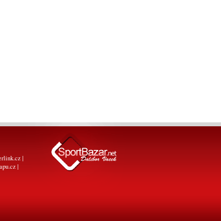
erlink.cz
|
apu.cz
|