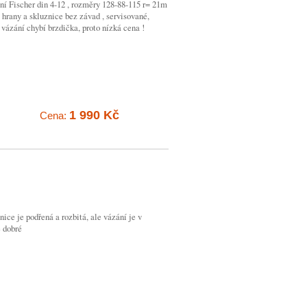
ní Fischer din 4-12 , rozměry 128-88-115 r= 21m
, hrany a skluznice bez závad , servisované,
vázání chybí brzdička, proto nízká cena !
1 990 Kč
Cena:
nice je podřená a rozbitá, ale vázání je v
e dobré