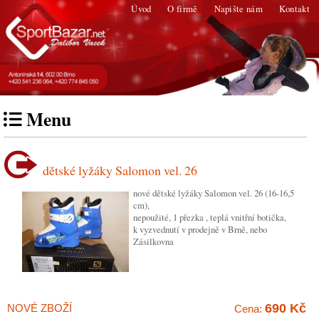
Úvod
O firmě
Napište nám
Kontakt
Menu
dětské lyžáky Salomon vel. 26
nové dětské lyžáky Salomon vel. 26 (16-16,5
cm),
nepoužité, 1 přezka , teplá vnitřní botička,
k vyzvednutí v prodejně v Brně, nebo
Zásilkovna
690 Kč
NOVÉ ZBOŽÍ
Cena: