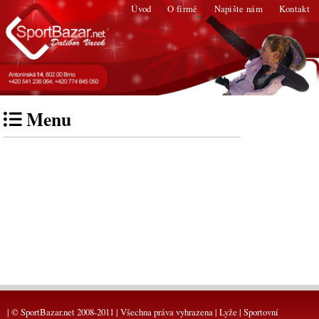
Úvod
O firmě
Napište nám
Kontakt
Menu
| © SportBazar.net 2008-2011 | Všechna práva vyhrazena | Lyže | Sportovní