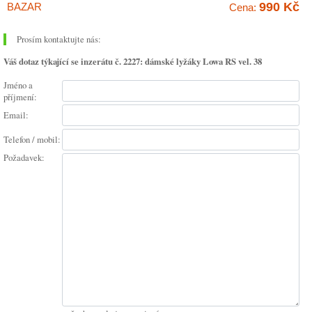
990 Kč
BAZAR
Cena:
Prosím kontaktujte nás:
Váš dotaz týkající se inzerátu č. 2227: dámské lyžáky Lowa RS vel. 38
Jméno a
příjmení:
Email:
Telefon / mobil:
Požadavek: