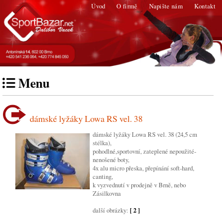
Úvod
O firmě
Napište nám
Kontakt
Menu
dámské lyžáky Lowa RS vel. 38
dámské lyžáky Lowa RS vel. 38 (24,5 cm
stélka),
pohodlné,sportovní, zateplené nepoužité-
nenošené boty,
4x alu micro přeska, přepínání soft-hard,
canting,
k vyzvednutí v prodejně v Brně, nebo
Zásilkovna
další obrázky:
[ 2 ]