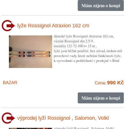
Mám zájem o koupi
lyže Rossignol Atraxion 162 cm
dámské lyže Rossignol Atraxion 162 cm,
vázání Rossignol din 2,5-9 ,
rozměry 121-72-100 r= 15 m ,
lyže jsou běžně použité, bez závad, mohou mít
povrchové vady, které nebrání funkčnosti lyže,
k vyzvednutí a prohlédnutí v prodejně v Brně
990 Kč
BAZAR
Cena:
Mám zájem o koupi
výprodej lyží Rossignol , Salomon, Volkl
výprodej lyží Rossignol , Salomon, Volkl