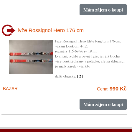
Mám zájem o koupi
lyže Rossignol Hero 176 cm
lyže Rossignol Hero Elite long turn 176 cm,
vázání Look din 4-12,
rozměry 115-69-96 r= 19 m ,
kvalitní, rychlé a pevné lyže, jen již trochu
více použité, hrany v pořádku, ale na skluznici
je malý zásek - viz foto
další obrázky:
[ 2 ]
990 Kč
BAZAR
Cena:
Mám zájem o koupi