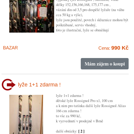
délky 152,156,166,168, 175,177 cm ,
vázání din od 3,5 pro dospělé lyžaře (na váhu
cca 50 kg a výše),
lyže jsou použité, povrch i skluznice mohou být
poškrábané, servis vhodný,
foto je ilustrační, lyže se obměňují
990 Kč
BAZAR
Cena:
Mám zájem o koupi
lyže 1+1 zdarma !
lyže 1+1 zdarma !
dětské lyže Rossignol Pro x1, 100 cm
a k nim pro tatínka další lyže Rossignol Alias
166 cm zdarma !
to vše za 990 kč,
k vyzvednutí v prodejně v Brně
další obrázky:
[ 2 ]