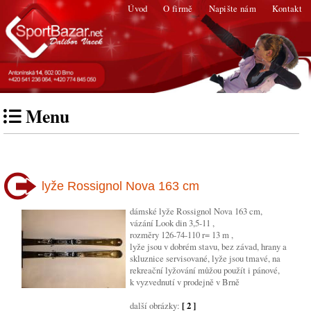
Úvod
O firmě
Napište nám
Kontakt
Menu
lyže Rossignol Nova 163 cm
dámské lyže Rossignol Nova 163 cm,
vázání Look din 3,5-11 ,
rozměry 126-74-110 r= 13 m ,
lyže jsou v dobrém stavu, bez závad, hrany a
skluznice servisované, lyže jsou tmavé, na
rekreační lyžování můžou použít i pánové,
k vyzvednutí v prodejně v Brně
další obrázky:
[ 2 ]