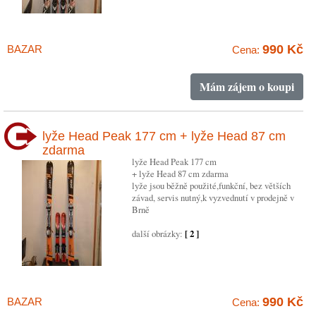
990 Kč
BAZAR
Cena:
Mám zájem o koupi
lyže Head Peak 177 cm + lyže Head 87 cm
zdarma
lyže Head Peak 177 cm
+ lyže Head 87 cm zdarma
lyže jsou běžně použité,funkční, bez větších
závad, servis nutný,k vyzvednutí v prodejně v
Brně
další obrázky:
[ 2 ]
990 Kč
BAZAR
Cena: