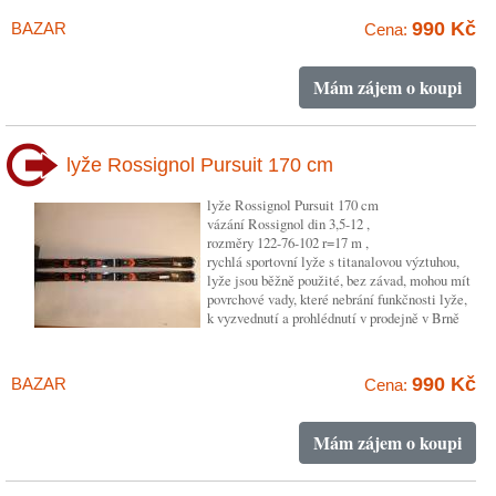
990 Kč
BAZAR
Cena:
Mám zájem o koupi
lyže Rossignol Pursuit 170 cm
lyže Rossignol Pursuit 170 cm
vázání Rossignol din 3,5-12 ,
rozměry 122-76-102 r=17 m ,
rychlá sportovní lyže s titanalovou výztuhou,
lyže jsou běžně použité, bez závad, mohou mít
povrchové vady, které nebrání funkčnosti lyže,
k vyzvednutí a prohlédnutí v prodejně v Brně
990 Kč
BAZAR
Cena:
Mám zájem o koupi