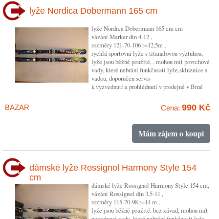
lyže Nordica Dobermann 165 cm
lyže Nordica Dobermann 165 cm cm
vázání Marker din 4-12 ,
rozměry 121-70-106 r=12,5m ,
rychlá sportovní lyže s titanalovou výztuhou,
lyže jsou běžně použité, , mohou mít povrchové
vady, které nebrání funkčnosti lyže,skluznice s
vadou, doporučen servis
k vyzvednutí a prohlédnutí v prodejně v Brně
990 Kč
BAZAR
Cena:
Mám zájem o koupi
dámské lyže Rossignol Harmony Style 154
cm
dámské lyže Rossignol Harmony Style 154 cm,
vázání Rossignol din 3,5-11 ,
rozměry 115-70-98 r=14 m ,
lyže jsou běžně použité, bez závad, mohou mít
povrchové vady, které nebrání funkčnosti lyže,