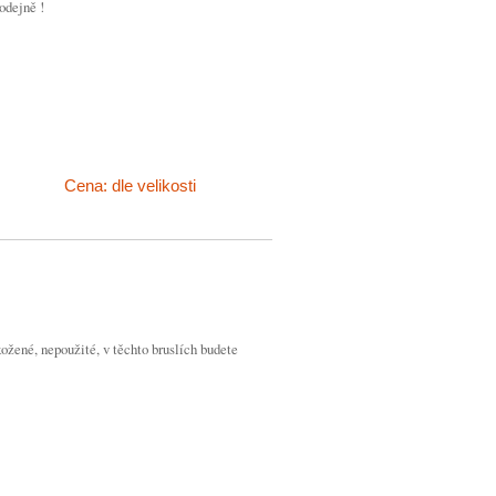
odejně !
Cena: dle velikosti
 kožené, nepoužité, v těchto bruslích budete