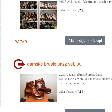
velký výběr použitých zimních bruslí v pr
další obrázky:
[ 2 ]
Mám zájem o koupi
BAZAR
dámské brusle Jazz vel. 36
extravagantní dámské brusle Jazz
vel. 36 (23,5 cm stélka), klasické, uvnitř
hvězdou rybníka ! :-)
další obrázky:
[ 2 ]