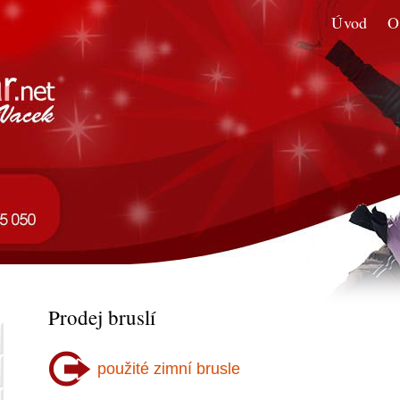
Úvod
O
Prodej bruslí
použité zimní brusle