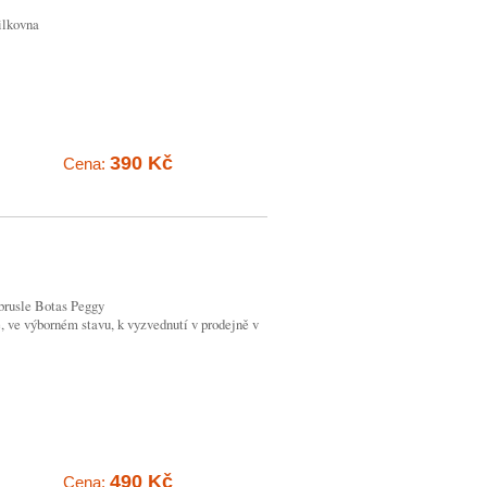
ilkovna
390 Kč
Cena:
 brusle Botas Peggy
é, ve výborném stavu, k vyzvednutí v prodejně v
490 Kč
Cena: