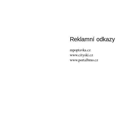
Reklamní odkazy
mpoptavka.cz
www.cityski.cz
www.portalbrno.cz