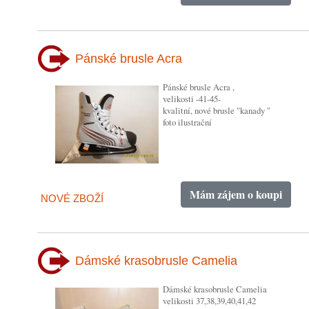
Pánské brusle Acra
Pánské brusle Acra ,
velikosti -41-45-
kvalitní, nové brusle "kanady "
foto ilustrační
Mám zájem o koupi
NOVÉ ZBOŽÍ
Dámské krasobrusle Camelia
Dámské krasobrusle Camelia
velikosti 37,38,39,40,41,42