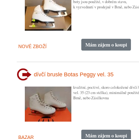
boty jsou použité, v dobrém stavu,
k vyzvednutí v prodejně v Brně, nebo Zás
Mám zájem o koupi
NOVÉ ZBOŽÍ
dívčí brusle Botas Peggy vel. 35
kvalitní, poctivé, skoro celokožené dívčí
vel. 35 (23 cm stélka), minimálně použit
Brně, nebo Zásilkovna
Mám zájem o koupi
BAZAR