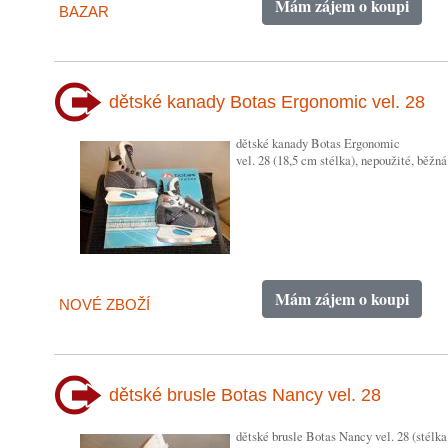
Mám zájem o koupi
BAZAR
dětské kanady Botas Ergonomic vel. 28
dětské kanady Botas Ergonomic
vel. 28 (18,5 cm stélka), nepoužité, běžná
Mám zájem o koupi
NOVÉ ZBOŽÍ
dětské brusle Botas Nancy vel. 28
dětské brusle Botas Nancy vel. 28 (stélka