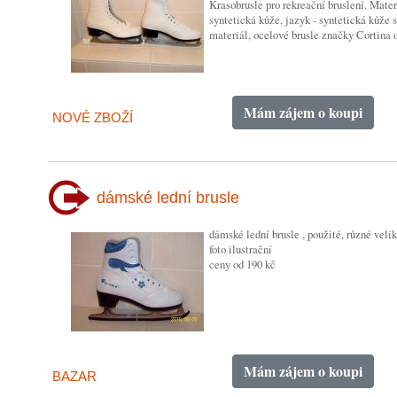
Krasobrusle pro rekreační bruslení. Materi
syntetická kůže, jazyk - syntetická kůže 
materiál, ocelové brusle značky Cortin
Mám zájem o koupi
NOVÉ ZBOŽÍ
dámské lední brusle
dámské lední brusle , použité, různé velik
foto ilustrační
ceny od 190 kč
Mám zájem o koupi
BAZAR