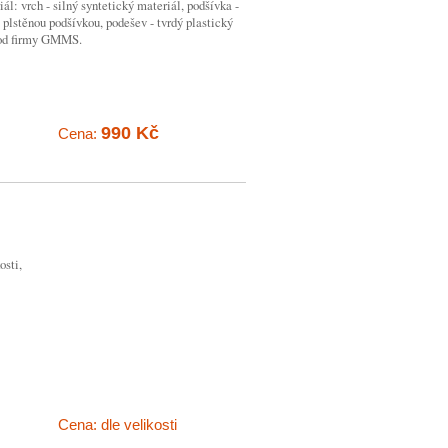
ál: vrch - silný syntetický materiál, podšívka -
s plstěnou podšívkou, podešev - tvrdý plastický
a od firmy GMMS.
990 Kč
Cena:
osti,
Cena: dle velikosti