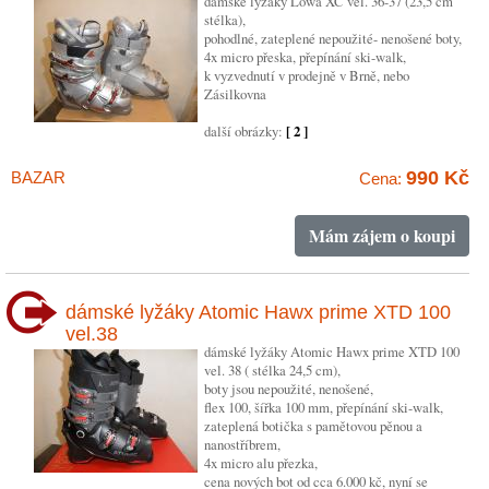
dámské lyžáky Lowa XC vel. 36-37 (23,5 cm
stélka),
pohodlné, zateplené nepoužité- nenošené boty,
4x micro přeska, přepínání ski-walk,
k vyzvednutí v prodejně v Brně, nebo
Zásilkovna
další obrázky:
[ 2 ]
990 Kč
BAZAR
Cena:
Mám zájem o koupi
dámské lyžáky Atomic Hawx prime XTD 100
vel.38
dámské lyžáky Atomic Hawx prime XTD 100
vel. 38 ( stélka 24,5 cm),
boty jsou nepoužité, nenošené,
flex 100, šířka 100 mm, přepínání ski-walk,
zateplená botička s pamětovou pěnou a
nanostříbrem,
4x micro alu přezka,
cena nových bot od cca 6.000 kč, nyní se