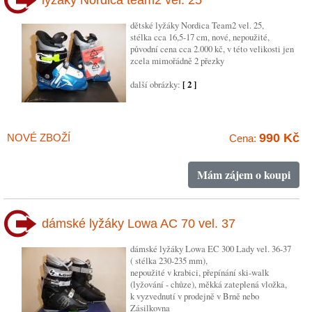
lyžáky Nordica team2 vel. 25
dětské lyžáky Nordica Team2 vel. 25,
stélka cca 16,5-17 cm, nové, nepoužité,
původní cena cca 2.000 kč, v této velikosti jen
zcela mimořádně 2 přezky
další obrázky:
[ 2 ]
990 Kč
NOVÉ ZBOŽÍ
Cena:
Mám zájem o koupi
dámské lyžáky Lowa AC 70 vel. 37
dámské lyžáky Lowa EC 300 Lady vel. 36-37
( stélka 230-235 mm),
nepoužité v krabici, přepínání ski-walk
(lyžování - chůze), měkká zateplená vložka,
k vyzvednutí v prodejně v Brně nebo
Zásilkovna