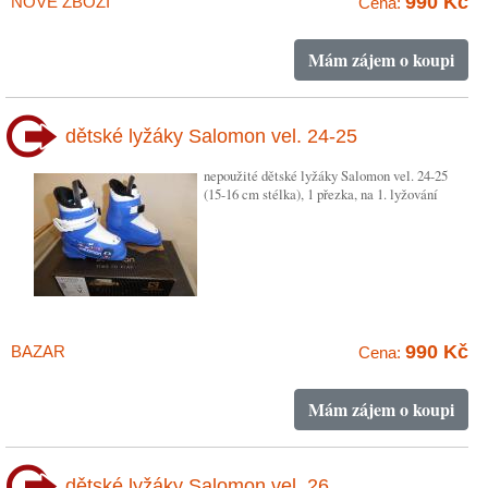
990 Kč
NOVÉ ZBOŽÍ
Cena:
Mám zájem o koupi
dětské lyžáky Salomon vel. 24-25
nepoužité dětské lyžáky Salomon vel. 24-25
(15-16 cm stélka), 1 přezka, na 1. lyžování
990 Kč
BAZAR
Cena:
Mám zájem o koupi
dětské lyžáky Salomon vel. 26