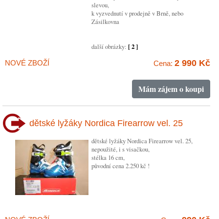
slevou,
k vyzvednutí v prodejně v Brně, nebo
Zásilkovna
další obrázky:
[ 2 ]
2 990 Kč
NOVÉ ZBOŽÍ
Cena:
Mám zájem o koupi
dětské lyžáky Nordica Firearrow vel. 25
dětské lyžáky Nordica Firearrow vel. 25,
nepoužité, i s visačkou,
stélka 16 cm,
původní cena 2.250 kč !