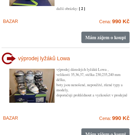
další obrázky:
[ 2 ]
990 Kč
BAZAR
Cena:
Mám zájem o koupi
výprodej lyžáků Lowa
výprodej dámských lyžáků Lowa ,
velikosti 35,36,37, stélka 230,235,240 mm
délka,
boty jsou nenošené, nepoužité, různé typy a
modely,
doporučuji prohlédnout a vyzkoušet v prodejně
990 Kč
BAZAR
Cena:
Mám zájem o koupi