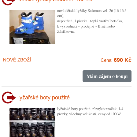
nové dětské lyžáky Salomon vel. 26 (16-16,5
cm),
nepoužité, 1 přezka , teplá vnitřní botička,
k vyzvednutí v prodejně v Brně, nebo
Zásilkovna
690 Kč
NOVÉ ZBOŽÍ
Cena:
Mám zájem o koupi
lyžařské boty použité
lyžařské boty použité, různých značek, 1-4
přezky, všechny velikosti, ceny od 100 kč