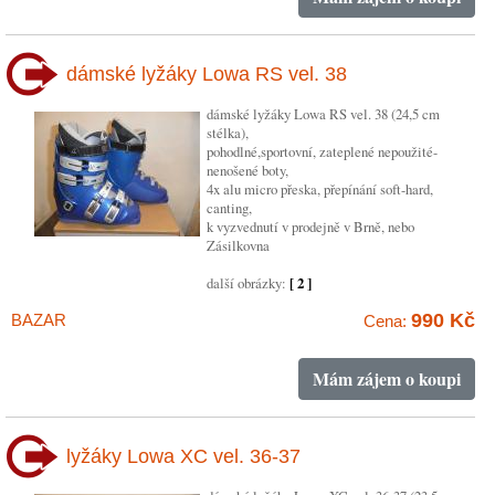
dámské lyžáky Lowa RS vel. 38
dámské lyžáky Lowa RS vel. 38 (24,5 cm
stélka),
pohodlné,sportovní, zateplené nepoužité-
nenošené boty,
4x alu micro přeska, přepínání soft-hard,
canting,
k vyzvednutí v prodejně v Brně, nebo
Zásilkovna
další obrázky:
[ 2 ]
990 Kč
BAZAR
Cena:
Mám zájem o koupi
lyžáky Lowa XC vel. 36-37