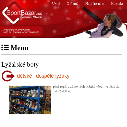
Úvod
O firmě
Napište nám
Kontakt
Menu
Lyžařské boty
dětské i dospělé lyžáky
plné regály zánovních lyžáků všech velikostí,
190-2.900 kč