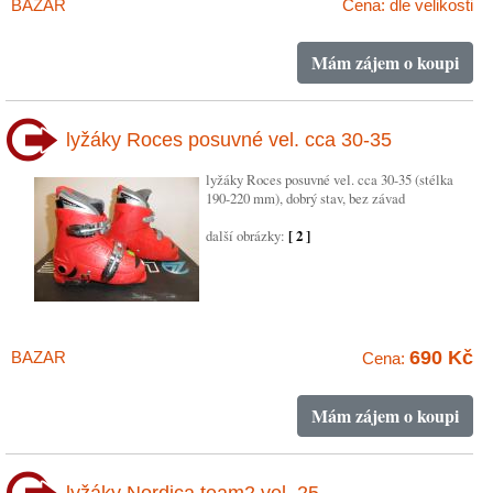
BAZAR
Cena: dle velikosti
Mám zájem o koupi
lyžáky Roces posuvné vel. cca 30-35
lyžáky Roces posuvné vel. cca 30-35 (stélka
190-220 mm), dobrý stav, bez závad
další obrázky:
[ 2 ]
690 Kč
BAZAR
Cena:
Mám zájem o koupi