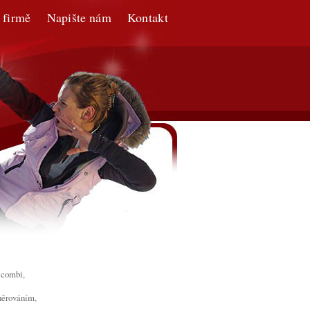
 firmě
Napište nám
Kontakt
 combi,
něrováním,