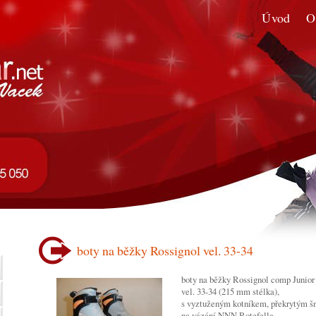
Úvod
O
boty na běžky Rossignol vel. 33-34
boty na běžky Rossignol comp Junior
vel. 33-34 (215 mm stélka),
s vyztuženým kotníkem, překrytým š
na vázání NNN Rotefella,