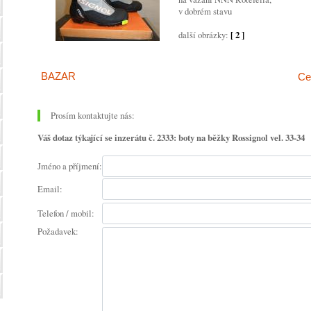
v dobrém stavu
další obrázky:
[ 2 ]
BAZAR
Ce
Prosím kontaktujte nás:
Váš dotaz týkající se inzerátu č. 2333: boty na běžky Rossignol vel. 33-34
Jméno a příjmení:
Email:
Telefon / mobil:
Požadavek: