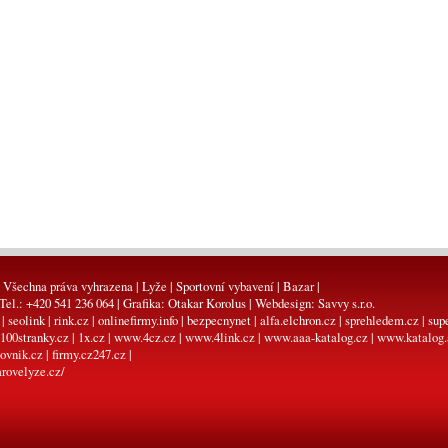
 Všechna práva vyhrazena | Lyže | Sportovní vybavení | Bazar |
 Tel.: +420 541 236 064 | Grafika:
Otakar Korolus
| Webdesign:
Savvy s.r.o.
|
seolink
|
rink.cz
|
onlinefirmy.info
|
bezpecnynet
|
alfa.elchron.cz
|
sprehledem.cz
|
sup
100stranky.cz
|
1x.cz
|
www.4cz.cz
|
www.4link.cz
|
www.aaa-katalog.cz
|
www.katalog.
ovnik.cz
|
firmy.cz247.cz
|
rovelyze.cz/