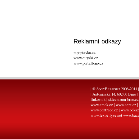
Reklamní odkazy
mpoptavka.cz
www.cityski.cz
www.portalbrno.cz
| © SportBazar.net 2008-2011 |
| Antonínská 14, 602 00 Brno |
linkovník
|
skicentrum-brno.cz
www.amok.cz
|
www.cent.cz
|
www.contraco.cz
|
www.odkaz
www.levne-lyze.net
www.baza