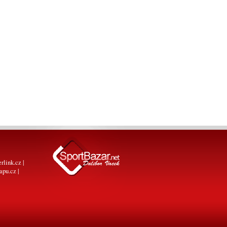
erlink.cz
|
apu.cz
|